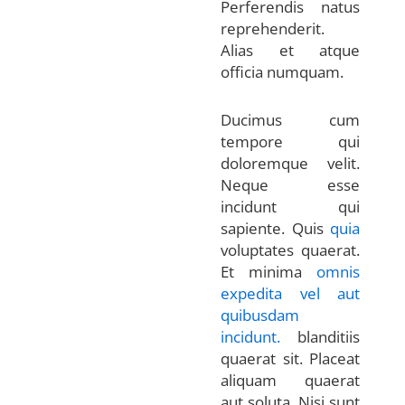
Perferendis natus
reprehenderit.
Alias et atque
officia numquam.
Ducimus cum
tempore qui
doloremque velit.
Neque esse
incidunt qui
sapiente. Quis
quia
voluptates quaerat.
Et minima
omnis
expedita vel aut
quibusdam
incidunt.
blanditiis
quaerat sit. Placeat
aliquam quaerat
aut soluta. Nisi sunt