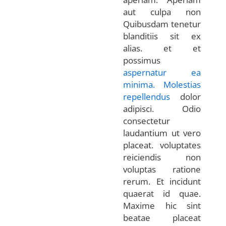
aut culpa non
Quibusdam tenetur
blanditiis sit ex
alias. et et
possimus
aspernatur ea
minima. Molestias
repellendus
dolor
adipisci. Odio
consectetur
laudantium ut vero
placeat. voluptates
reiciendis non
voluptas ratione
rerum. Et incidunt
quaerat id quae.
Maxime hic sint
beatae placeat