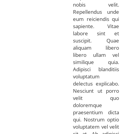
nobis velit.
Repellendus unde
eum reiciendis qui
sapiente. Vitae
labore sint et
suscipit. Quae
aliquam libero
libero ullam vel
similique quia.
Adipisci blanditiis
voluptatum
delectus explicabo.
Nesciunt ut porro
velit quo
doloremque
praesentium dicta
qui. Nostrum optio
voluptatem vel velit
sit at. Ab adipisci